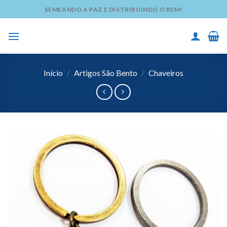
Skip
SEMEANDO A PAZ E DISTRIBUINDO O BEM!
to
content
Início
/
Artigos São Bento
/
Chaveiros