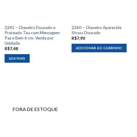
2241 – Chaveiro Dourado e
2260 – Chaveiro Aparecida
Prateado Tau com Mensagem:
Strass Dourado
Paz e Bem 6 cm. Venda por
R$
7,90
Unidade.
ADICIONAR AO CARRINHO
R$
7,48
LEIA MAIS
FORA DE ESTOQUE