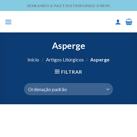
Skip
SEMEANDO A PAZ E DISTRIBUINDO O BEM!
to
content
Asperge
Início
/
Artigos Litúrgicos
/
Asperge
FILTRAR