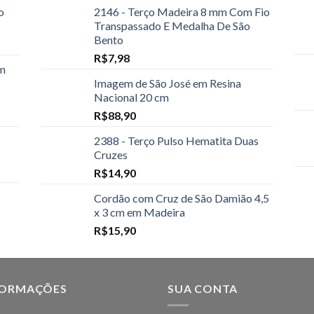
o
2146 - Terço Madeira 8 mm Com Fio
Transpassado E Medalha De São
Bento
R$
7,98
om
Imagem de São José em Resina
Nacional 20 cm
R$
88,90
2388 - Terço Pulso Hematita Duas
Cruzes
R$
14,90
Cordão com Cruz de São Damião 4,5
x 3 cm em Madeira
R$
15,90
FORMAÇÕES
SUA CONTA