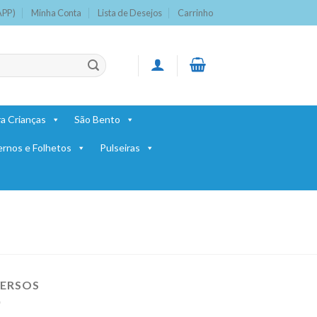
APP)
Minha Conta
Lista de Desejos
Carrinho
a Crianças
São Bento
ernos e Folhetos
Pulseiras
VERSOS