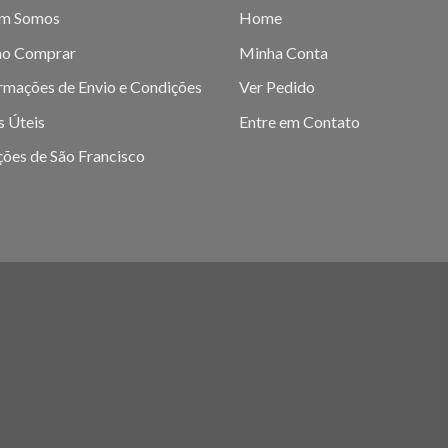
m Somos
Home
o Comprar
Minha Conta
rmações de Envio e Condições
Ver Pedido
s Úteis
Entre em Contato
ões de São Francisco