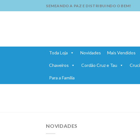
SEMEANDO A PAZ E DISTRIBUINDO O BEM!
Toda Loja
Novidades
Mais Vendidos
Chaveiros
Cordão Cruz e Tau
Cruci
Para a Família
NOVIDADES