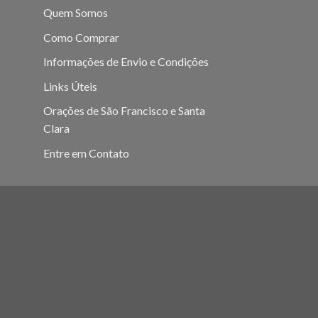
Quem Somos
Como Comprar
Informações de Envio e Condições
Links Úteis
Orações de São Francisco e Santa
Clara
Entre em Contato