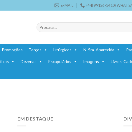
E-MAIL
(44) 99126-3410 (WHATS
Promoções
Terços
Litúrgicos
N. Sra. Aparecida
Par
fixos
Dezenas
Escapulários
Imagens
Livros, Cad
EM DESTAQUE
DI