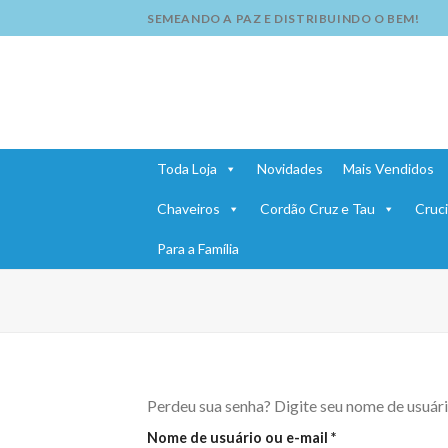
Skip
SEMEANDO A PAZ E DISTRIBUINDO O BEM!
to
content
Toda Loja
Novidades
Mais Vendidos
Chaveiros
Cordão Cruz e Tau
Cruci
Para a Família
Perdeu sua senha? Digite seu nome de usuári
Obrigatório
Nome de usuário ou e-mail
*