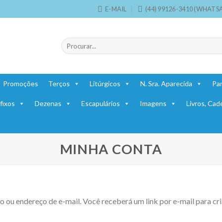
E-MAIL
(44) 99126-3410 (WHATS
Pesquisar
por:
Promoções
Terços
Litúrgicos
N. Sra. Aparecida
Par
fixos
Dezenas
Escapulários
Imagens
Livros, Cad
MINHA CONTA
o ou endereço de e-mail. Você receberá um link por e-mail para cr