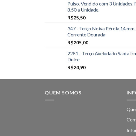
Pulso. Vendido com 3 Unidades. 
8,50 a Unidade.
R$
25,50
347 - Terço Noiva Pérola 14 mm
Corrente Dourada
R$
205,00
2281 - Terço Aveludado Santa Ir
Dulce
R$
24,90
QUEM SOMOS
IN
Que
Com
Info