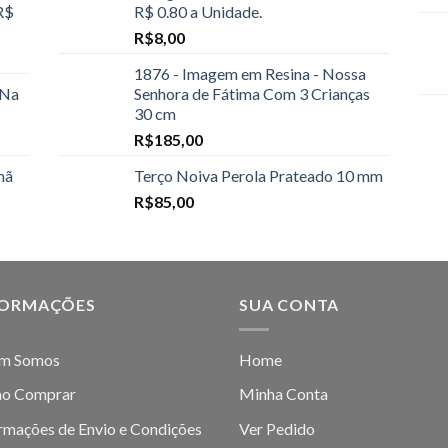
R$
R$ 0.80 a Unidade.
R$
8,00
1876 - Imagem em Resina - Nossa
 Na
Senhora de Fátima Com 3 Crianças
30 cm
R$
185,00
mã
Terço Noiva Perola Prateado 10 mm
R$
85,00
FORMAÇÕES
SUA CONTA
m Somos
Home
o Comprar
Minha Conta
rmações de Envio e Condições
Ver Pedido