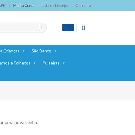
APP)
Minha Conta
Lista de Desejos
Carrinho
a Crianças
São Bento
ernos e Folhetos
Pulseiras
iar uma nova senha.