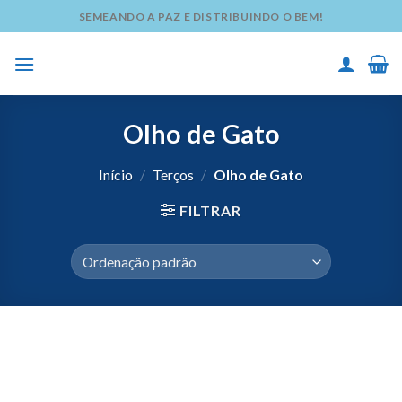
Skip
SEMEANDO A PAZ E DISTRIBUINDO O BEM!
to
content
Olho de Gato
Início
/
Terços
/
Olho de Gato
FILTRAR