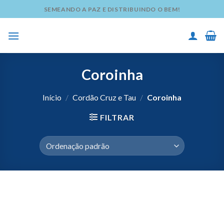
Skip
SEMEANDO A PAZ E DISTRIBUINDO O BEM!
to
content
Coroinha
Início
/
Cordão Cruz e Tau
/
Coroinha
FILTRAR