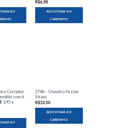
R$
6,98
IONAR AO
ADICIONAR AO
RRINHO
CARRINHO
eiro Cortador
2748 – Chaveiro Fe com
Vendido com 6
Strass
$ 3,95 a
R$
13,50
ADICIONAR AO
CARRINHO
IONAR AO