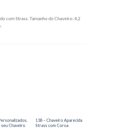
o com Strass. Tamanho do Chaveiro: 4,2
e.
ersonalizados.
138 – Chaveiro Aparecida
 seu Chaveiro
Strass com Coroa