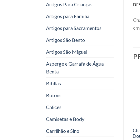
Artigos Para Crianças
DE
Artigos para Família
Cha
cm.
Artigos para Sacramentos
Artigos São Bento
Artigos São Miguel
P
Asperge e Garrafa de Água
Benta
Bíblias
Bótons
Cálices
Camisetas e Body
Cha
Carrilhão e Sino
Do