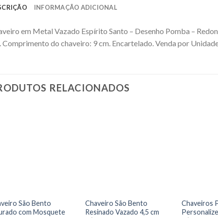
SCRIÇÃO
INFORMAÇÃO ADICIONAL
veiro em Metal Vazado Espírito Santo – Desenho Pomba – Redond
 Comprimento do chaveiro: 9 cm. Encartelado. Venda por Unidad
RODUTOS RELACIONADOS
veiro São Bento
Chaveiro São Bento
Chaveiros P
urado com Mosquete
Resinado Vazado 4,5 cm
Personalize