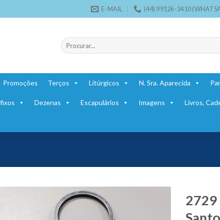
E-MAIL
(44) 99126-3410 (WHATS
Pesquisar
por:
Promoções
Terços
Litúrgicos
N. Sra. Aparecida
Par
fixos
Dezenas
Escapulários
Imagens
Livros, Cad
2729 
Santo