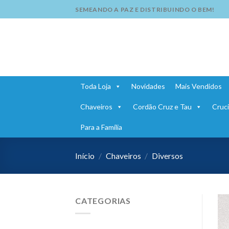
Skip
SEMEANDO A PAZ E DISTRIBUINDO O BEM!
to
content
Toda Loja
Novidades
Mais Vendidos
Chaveiros
Cordão Cruz e Tau
Cruci
Para a Família
Início
/
Chaveiros
/
Diversos
CATEGORIAS