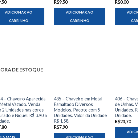
9,50
R$
9,50
R$
0,00
ADICIONAR AO
ADICIONAR AO
ADIC
CARRINHO
CARRINHO
CA
FORA DE ESTOQUE
4 – Chaveiro Aparecida
485 – Chaveiro em Metal
406 – Chav
Metal Vazado. Venda
Esmaltado Diversos
de Unhas. 
 2 Unidades nas cores
Modelos. Pacote com 5
Unidades. R
rado e Níquel. R$ 3.90 a
Unidades. Valor da Unidade
Unidade.
dade.
R$ 1,58.
R$
23,70
7,80
R$
7,90
ADIC
EIA MAIS
ADICIONAR AO