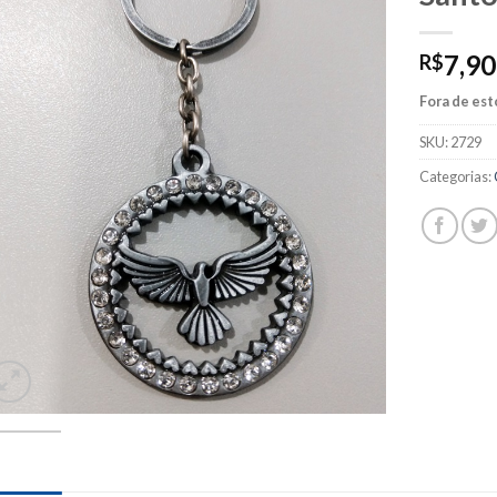
7,90
R$
Fora de es
SKU:
2729
Categorias: