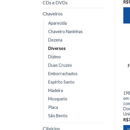
R$
CDs e DVDs
Chaveiros
Aparecida
Chaveiro Naninhas
Dezena
Diversos
Dízimo
Duas Cruzes
Emborrachados
Espírito Santo
Madeira
198
em 
Mosquete
com
Placa
Dou
Uni
São Bento
R$
Cibórios
L