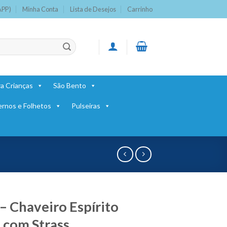
APP)
Minha Conta
Lista de Desejos
Carrinho
a Crianças
São Bento
ernos e Folhetos
Pulseiras
– Chaveiro Espírito
 com Strass