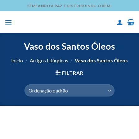
Skip
SEMEANDO A PAZ E DISTRIBUINDO O BEM!
to
content
Vaso dos Santos Óleos
Início
/
Artigos Litúrgicos
/
Vaso dos Santos Óleos
FILTRAR