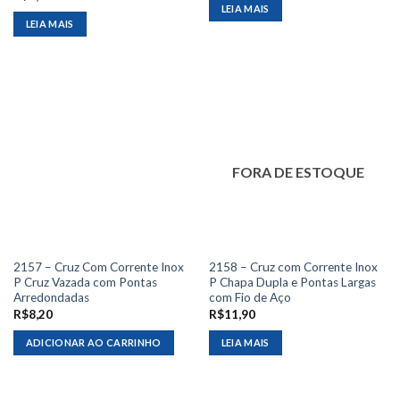
LEIA MAIS
LEIA MAIS
FORA DE ESTOQUE
2157 – Cruz Com Corrente Inox
2158 – Cruz com Corrente Inox
P Cruz Vazada com Pontas
P Chapa Dupla e Pontas Largas
Arredondadas
com Fio de Aço
R$
8,20
R$
11,90
ADICIONAR AO CARRINHO
LEIA MAIS