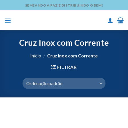
Skip
SEMEANDO A PAZ E DISTRIBUINDO O BEM!
to
content
Cruz Inox com Corrente
Início
/
Cruz Inox com Corrente
FILTRAR