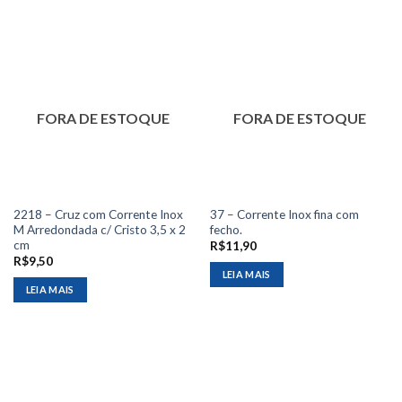
FORA DE ESTOQUE
FORA DE ESTOQUE
2218 – Cruz com Corrente Inox
37 – Corrente Inox fina com
M Arredondada c/ Cristo 3,5 x 2
fecho.
cm
R$
11,90
R$
9,50
LEIA MAIS
LEIA MAIS