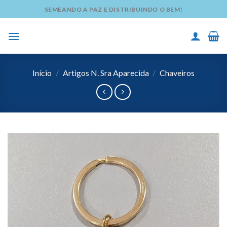
Skip
SEMEANDO A PAZ E DISTRIBUINDO O BEM!
to
content
Início
/
Artigos N. Sra Aparecida
/
Chaveiros