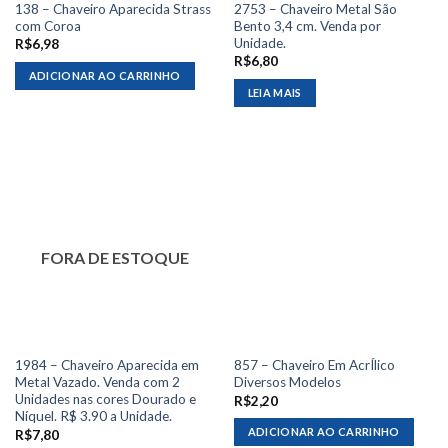
138 – Chaveiro Aparecida Strass
2753 – Chaveiro Metal São
com Coroa
Bento 3,4 cm. Venda por
Unidade.
R$
6,98
R$
6,80
ADICIONAR AO CARRINHO
LEIA MAIS
FORA DE ESTOQUE
1984 – Chaveiro Aparecida em
857 – Chaveiro Em AcrÍlico
Metal Vazado. Venda com 2
Diversos Modelos
Unidades nas cores Dourado e
R$
2,20
Níquel. R$ 3.90 a Unidade.
ADICIONAR AO CARRINHO
R$
7,80