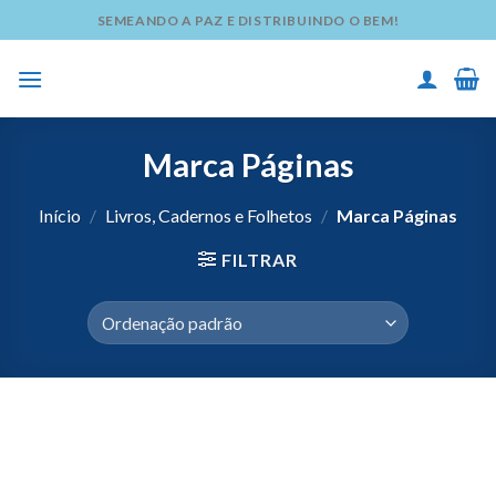
Skip
SEMEANDO A PAZ E DISTRIBUINDO O BEM!
to
content
Marca Páginas
Início
/
Livros, Cadernos e Folhetos
/
Marca Páginas
FILTRAR