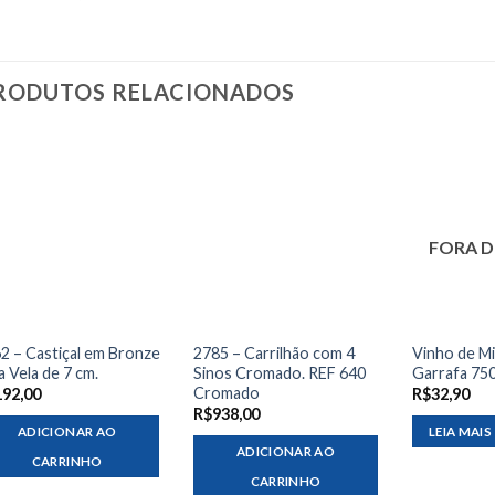
RODUTOS RELACIONADOS
FORA D
2 – Castiçal em Bronze
2785 – Carrilhão com 4
Vinho de Mi
a Vela de 7 cm.
Sinos Cromado. REF 640
Garrafa 750
Cromado
192,00
R$
32,90
R$
938,00
ADICIONAR AO
LEIA MAIS
ADICIONAR AO
CARRINHO
CARRINHO