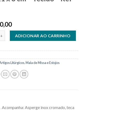
0,00
tojo Extrema Unção 15 x 11 x 6 cm - Tecido - Ref 500 quantidade
ADICIONAR AO CARRINHO
Artigos Litúrgicos
,
Mala de Missa e Estojos
00. Acompanha: Asperge inox cromado, teca