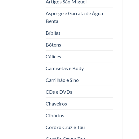
Artigos São Miguel
Asperge e Garrafa de Água
Benta
Bíblias
Bótons
Cálices
Camisetas e Body
Carrilhão e Sino
CDs e DVDs
Chaveiros
Cibórios
Cord?o Cruz e Tau
Cordão Cruz e Tau