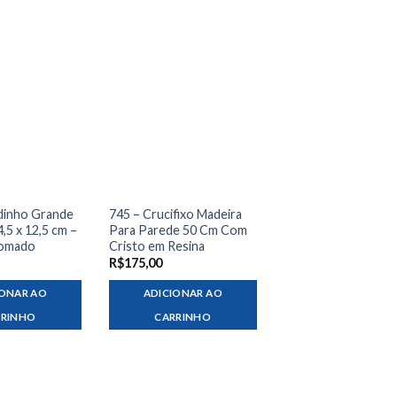
ldinho Grande
745 – Crucifixo Madeira
5 x 12,5 cm –
Para Parede 50 Cm Com
romado
Cristo em Resina
R$
175,00
IONAR AO
ADICIONAR AO
RRINHO
CARRINHO