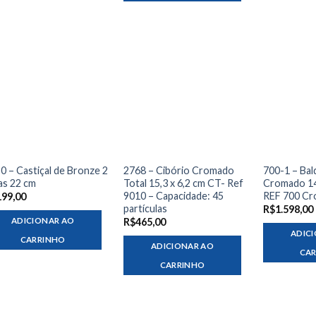
0 – Castiçal de Bronze 2
2768 – Cibório Cromado
700-1 – Ba
as 22 cm
Total 15,3 x 6,2 cm CT- Ref
Cromado 14,
9010 – Capacidade: 45
REF 700 C
199,00
partículas
R$
1.598,00
ADICIONAR AO
R$
465,00
ADIC
CARRINHO
ADICIONAR AO
CA
CARRINHO