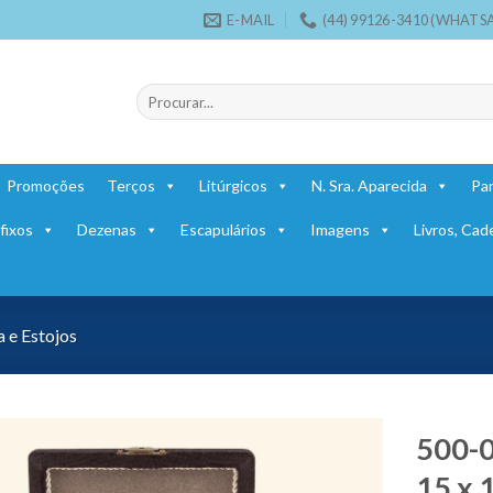
E-MAIL
(44) 99126-3410 (WHATS
Pesquisar
por:
Promoções
Terços
Litúrgicos
N. Sra. Aparecida
Par
fixos
Dezenas
Escapulários
Imagens
Livros, Cad
 e Estojos
500-0
15 x 