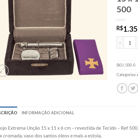
500
1.35
R$
500-0 - Es
SKU:
500-0
Categorias:
SCRIÇÃO
INFORMAÇÃO ADICIONAL
ojo Extrema Unção 15 x 11 x 6 cm – revestida de Tecido – Ref 5
x cromada, vaso dos santos óleos e mais a estola.