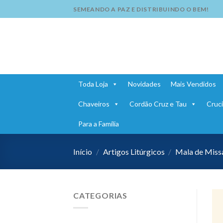
Skip
SEMEANDO A PAZ E DISTRIBUINDO O BEM!
to
content
Toda Loja
Novidades
Mais Vendidos
Chaveiros
Cordão Cruz e Tau
Cruci
Para a Família
Início
/
Artigos Litúrgicos
/
Mala de Missa
CATEGORIAS