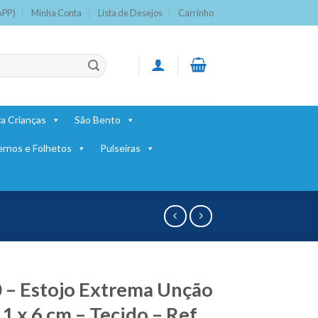
APP)
Minha Conta
Lista de Desejos
Carrinho
a Crianças
São Bento
ernos e Folhetos
Pulseiras
 – Estojo Extrema Unção
11 x 6 cm – Tecido – Ref