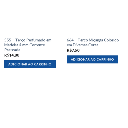
555 – Terço Perfumado em
664 – Terço Miçanga Colorido
Madeira 4 mm Corrente
em Diversas Cores.
Prateada
R$
7,50
R$
14,80
ADICIONAR AO CARRINHO
ADICIONAR AO CARRINHO