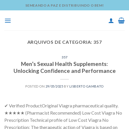
Skip
SEMEANDO A PAZ E DISTRIBUINDO O BEM!
to
content
ARQUIVOS DE CATEGORIA:
357
357
Men’s Sexual Health Supplements:
Unlocking Confidence and Performance
POSTED ON
29/05/2025
BY
LISBERTO GAMBATO
✔ Verified ProductOriginal Viagra pharmaceutical quality.
★★★★★ (Pharmacist Recommended) Low Cost Viagra No
Prescription Technical profile of Low Cost Viagra No
Prescription: The therapeutic action of Viagra is based on