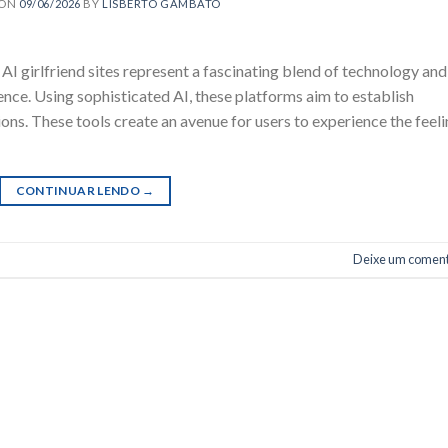
 ON
09/06/2026
BY
LISBERTO GAMBATO
AI girlfriend sites represent a fascinating blend of technology and
ence. Using sophisticated AI, these platforms aim to establish
ions. These tools create an avenue for users to experience the feel
CONTINUAR LENDO
→
Deixe um coment