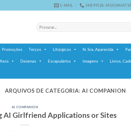
E-MAIL
(44) 99126-3410 (WHATS
Pesquisar
por:
Promoções
Terços
Litúrgicos
N. Sra. Aparecida
Par
fixos
Dezenas
Escapulários
Imagens
Livros, Cad
ARQUIVOS DE CATEGORIA:
AI COMPANION
AI COMPANION
AI Girlfriend Applications or Sites