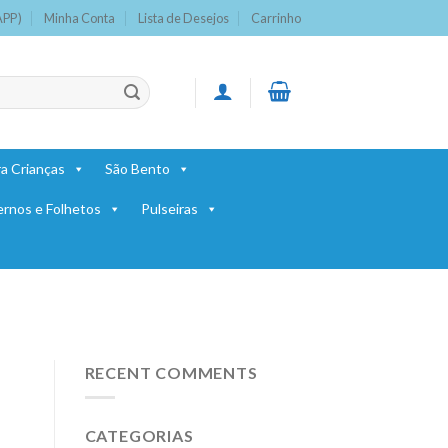
APP)
Minha Conta
Lista de Desejos
Carrinho
a Crianças
São Bento
ernos e Folhetos
Pulseiras
RECENT COMMENTS
CATEGORIAS