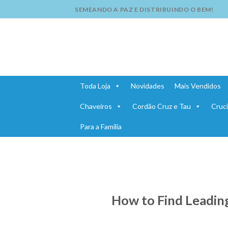
Skip
SEMEANDO A PAZ E DISTRIBUINDO O BEM!
to
content
Toda Loja
Novidades
Mais Vendidos
Chaveiros
Cordão Cruz e Tau
Cruci
Para a Família
How to Find Leading 