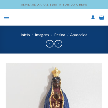
Skip
SEMEANDO A PAZ E DISTRIBUINDO O BEM!
to
content
Início
/
Imagens
/
Resina
/
Aparecida