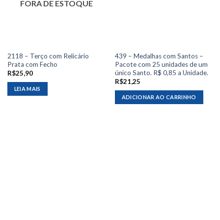
FORA DE ESTOQUE
2118 – Terço com Relicário
439 – Medalhas com Santos –
Prata com Fecho
Pacote com 25 unidades de um
único Santo. R$ 0,85 a Unidade.
R$
25,90
R$
21,25
LEIA MAIS
ADICIONAR AO CARRINHO