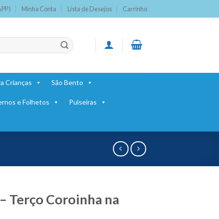
APP)
Minha Conta
Lista de Desejos
Carrinho
a Crianças
São Bento
ernos e Folhetos
Pulseiras
– Terço Coroinha na