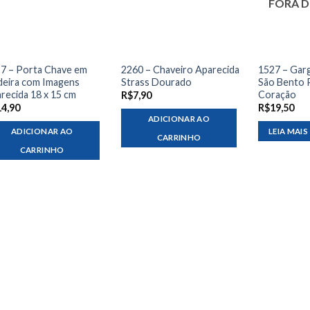
FORA D
7 – Porta Chave em
2260 – Chaveiro Aparecida
1527 – Garg
eira com Imagens
Strass Dourado
São Bento 
recida 18 x 15 cm
Coração
R$
7,90
14,90
R$
19,50
ADICIONAR AO
ADICIONAR AO
LEIA MAIS
CARRINHO
CARRINHO