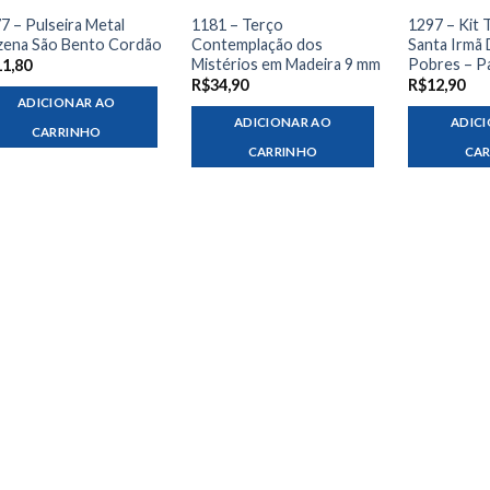
7 – Pulseira Metal
1181 – Terço
1297 – Kit 
ena São Bento Cordão
Contemplação dos
Santa Irmã 
Mistérios em Madeira 9 mm
Pobres – P
11,80
R$
34,90
R$
12,90
ADICIONAR AO
ADICIONAR AO
ADIC
CARRINHO
CARRINHO
CA