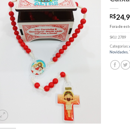
24,
R$
Fora de es
SKU:
2789
Categorias:
Novidades
,