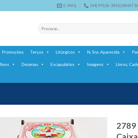
E-MAIL
(44) 99126-3410 (WHATS
Pesquisar
por:
Promoções
Terços
Litúrgicos
N. Sra. Aparecida
Par
fixos
Dezenas
Escapulários
Imagens
Livros, Cad
2789 
Caixa