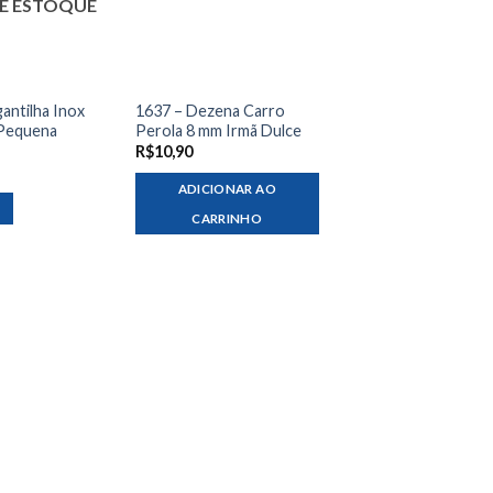
E ESTOQUE
antilha Inox
1637 – Dezena Carro
Pequena
Perola 8 mm Irmã Dulce
R$
10,90
ADICIONAR AO
CARRINHO