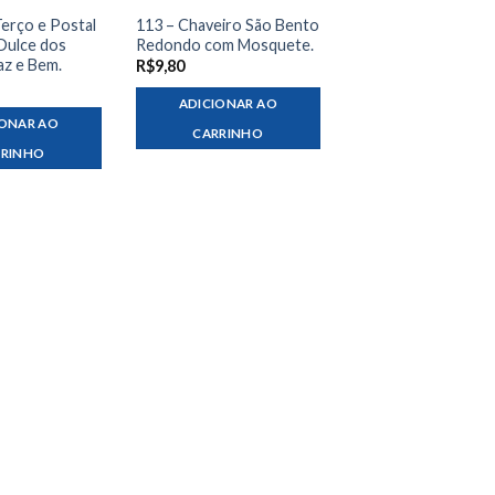
Terço e Postal
113 – Chaveiro São Bento
Dulce dos
Redondo com Mosquete.
az e Bem.
R$
9,80
ADICIONAR AO
IONAR AO
CARRINHO
RRINHO