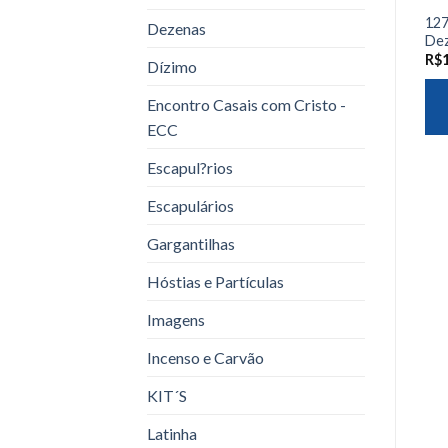
127
Dezenas
Dez
R$
Dízimo
Encontro Casais com Cristo -
ECC
Escapul?rios
Escapulários
Gargantilhas
Hóstias e Partículas
Imagens
Incenso e Carvão
KIT´S
Latinha