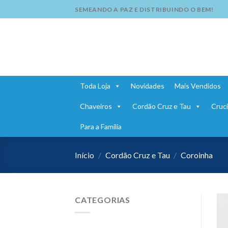
Skip
SEMEANDO A PAZ E DISTRIBUINDO O BEM!
to
content
Toda Loja
Novidades
Mais Vendidos
Chaveiros
Cordão Cruz e Tau
Cruci
Para a Família
Início
/
Cordão Cruz e Tau
/
Coroinha
CATEGORIAS