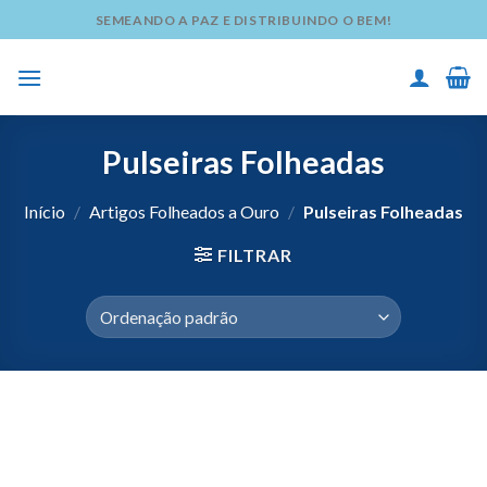
Skip
SEMEANDO A PAZ E DISTRIBUINDO O BEM!
to
content
Pulseiras Folheadas
Início
/
Artigos Folheados a Ouro
/
Pulseiras Folheadas
FILTRAR