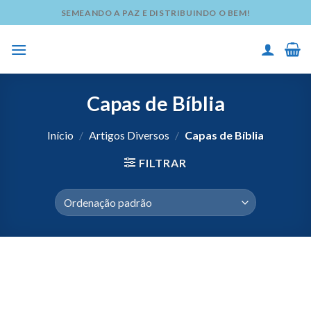
Skip
SEMEANDO A PAZ E DISTRIBUINDO O BEM!
to
content
Capas de Bíblia
Início
/
Artigos Diversos
/
Capas de Bíblia
FILTRAR