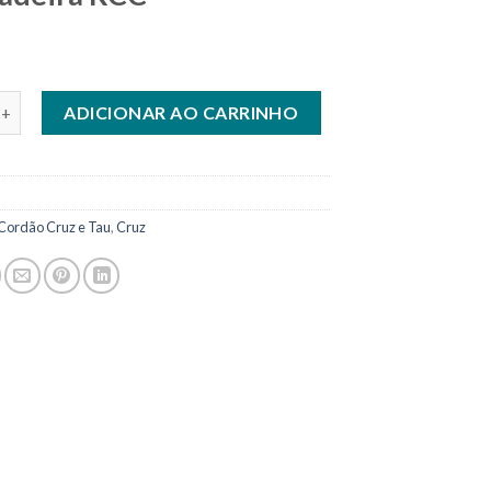
m Crucifixo 5 cm em Madeira RCC quantidade
ADICIONAR AO CARRINHO
Cordão Cruz e Tau
,
Cruz