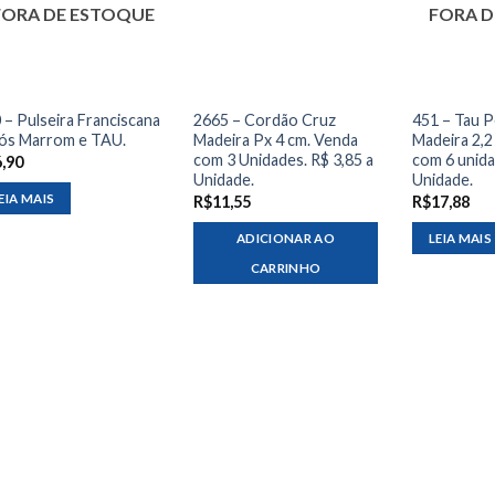
FORA DE ESTOQUE
FORA D
 – Pulseira Franciscana
2665 – Cordão Cruz
451 – Tau 
ós Marrom e TAU.
Madeira Px 4 cm. Venda
Madeira 2,2
com 3 Unidades. R$ 3,85 a
com 6 unida
6,90
Unidade.
Unidade.
EIA MAIS
R$
11,55
R$
17,88
ADICIONAR AO
LEIA MAIS
CARRINHO