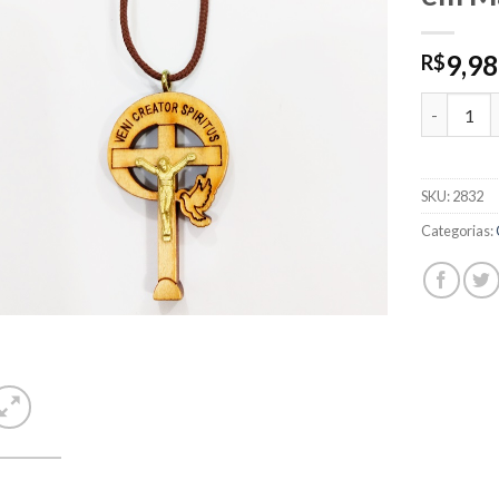
9,98
R$
Cordão co
SKU:
2832
Categorias: