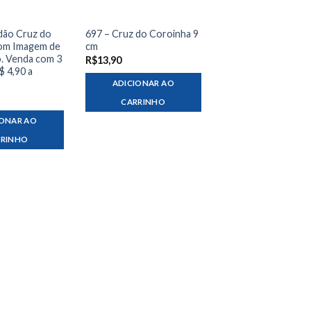
dão Cruz do
697 – Cruz do Coroinha 9
om Imagem de
cm
o. Venda com 3
R$
13,90
$ 4,90 a
ADICIONAR AO
CARRINHO
IONAR AO
RRINHO