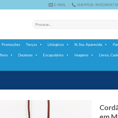
E-MAIL
(44) 99126-3410 (WHATS
Pesquisar
por:
Promoções
Terços
Litúrgicos
N. Sra. Aparecida
Par
fixos
Dezenas
Escapulários
Imagens
Livros, Cad
Cordã
em M