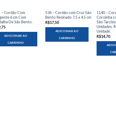
 – Cordão Com
536 – Cordão com Cruz São
1140 – Cor
gente 6 cm Com
Bento Resinado 7,5 x 4,5 cm
Coroinha c
alha De São Bento.
São Tarcísi
R$
17,50
Unidades. R
9,75
Unidade.
ADICIONAR AO
ADICIONAR AO
R$
14,70
CARRINHO
CARRINHO
ADIC
CA