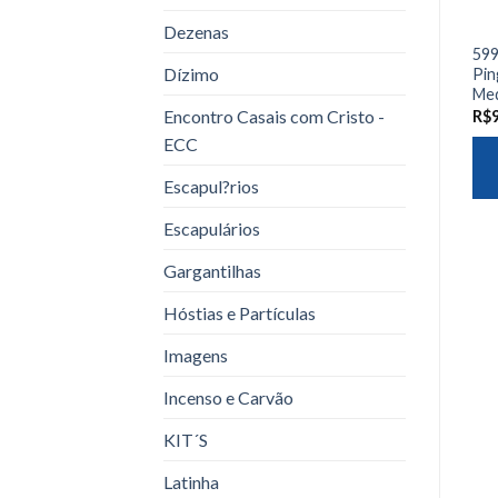
Dezenas
599
Dízimo
Pin
Med
Encontro Casais com Cristo -
R$
ECC
Escapul?rios
Escapulários
Gargantilhas
Hóstias e Partículas
Imagens
Incenso e Carvão
KIT´S
Latinha