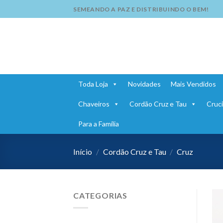
Skip
SEMEANDO A PAZ E DISTRIBUINDO O BEM!
to
content
Toda Loja
Novidades
Mais Vendidos
Chaveiros
Cordão Cruz e Tau
Cruci
Para a Família
Início
/
Cordão Cruz e Tau
/
Cruz
CATEGORIAS