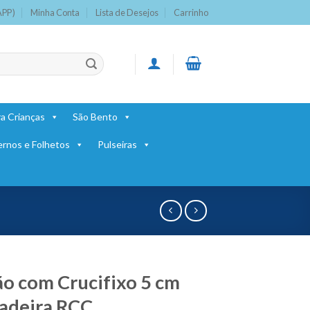
APP)
Minha Conta
Lista de Desejos
Carrinho
a Crianças
São Bento
ernos e Folhetos
Pulseiras
o com Crucifixo 5 cm
adeira RCC