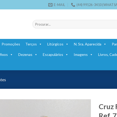
E-MAIL
(44) 99126-3410 (WHATS
Pesquisar
por:
Promoções
Terços
Litúrgicos
N. Sra. Aparecida
Par
fixos
Dezenas
Escapulários
Imagens
Livros, Cad
ntes
Cruz 
Ref. 