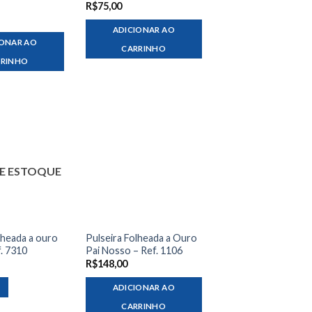
R$
75,00
ADICIONAR AO
IONAR AO
CARRINHO
RRINHO
E ESTOQUE
lheada a ouro
Pulseira Folheada a Ouro
f. 7310
Pai Nosso – Ref. 1106
R$
148,00
ADICIONAR AO
CARRINHO