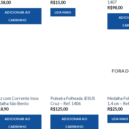
1407
158,00
R$
15,00
R$
98,00
ADICIONAR AO
LEIA MAIS
ADIC
CARRINHO
CA
FORA D
z com Corrente Inox
Pulseira Folheada JESUS
Medalha Fo
alha São Bento
Cruz – Ref. 1406
1,4 cm – Re
18,90
R$
125,00
R$
25,00
ADICIONAR AO
ADICIONAR AO
LEIA MAIS
CARRINHO
CARRINHO