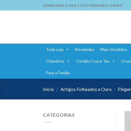
Skip
SEMEANDO A PAZ E DISTRIBUINDO O BEM!
to
content
Toda Loja
Novidades
Mais Vendidos
Chaveiros
Cordão Cruz e Tau
Cruci
Para a Família
Início
/
Artigos Folheados a Ouro
/
Pinge
CATEGORIAS