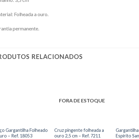
erial: Folheada a ouro.
antia permanente.
RODUTOS RELACIONADOS
FORA DE ESTOQUE
ço Gargantilha Folheado
Cruz pingente folheada a
Gargantilha
uro – Ref. 18053
ouro 2,5 cm – Ref. 7211
Espírito San