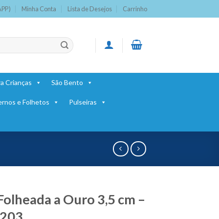
APP)
Minha Conta
Lista de Desejos
Carrinho
a Crianças
São Bento
ernos e Folhetos
Pulseiras
Folheada a Ouro 3,5 cm –
7203