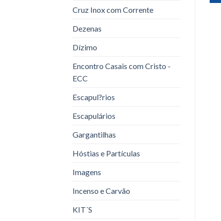
Cruz Inox com Corrente
Dezenas
Dízimo
Encontro Casais com Cristo -
ECC
Escapul?rios
Escapulários
Gargantilhas
Hóstias e Partículas
Imagens
Incenso e Carvão
KIT´S