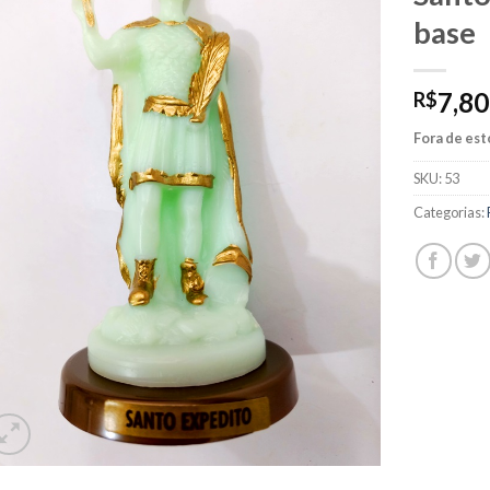
base
7,80
R$
Fora de es
SKU:
53
Categorias: