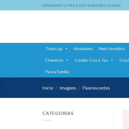
Skip
SEMEANDO A PAZ E DISTRIBUINDO O BEM!
to
content
Toda Loja
Novidades
Mais Vendidos
Chaveiros
Cordão Cruz e Tau
Cruci
Para a Família
Início
/
Imagens
/
Fluorescentes
CATEGORIAS