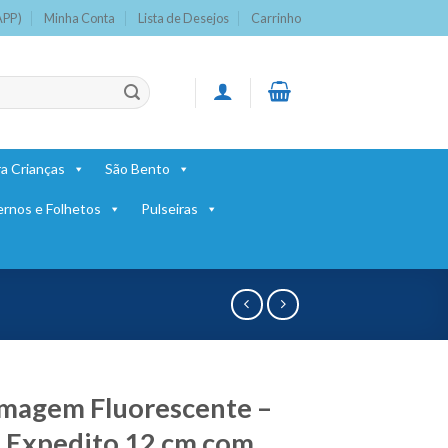
APP)
Minha Conta
Lista de Desejos
Carrinho
a Crianças
São Bento
ernos e Folhetos
Pulseiras
Imagem Fluorescente –
 Expedito 12 cm com