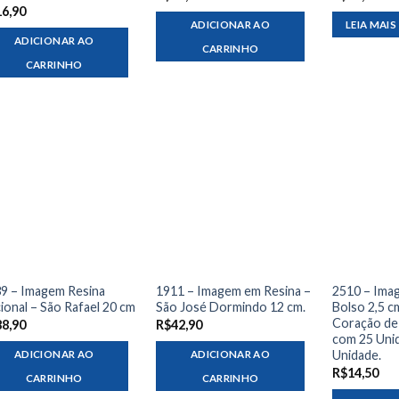
16,90
ADICIONAR AO
LEIA MAIS
ADICIONAR AO
CARRINHO
CARRINHO
9 – Imagem Resina
1911 – Imagem em Resina –
2510 – Ima
ional – São Rafael 20 cm
São José Dormindo 12 cm.
Bolso 2,5 c
Coração de
88,90
R$
42,90
com 25 Unid
Unidade.
ADICIONAR AO
ADICIONAR AO
R$
14,50
CARRINHO
CARRINHO