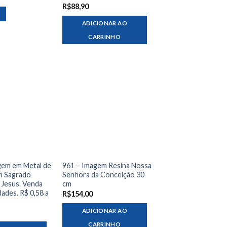
R$
88,90
ADICIONAR AO
CARRINHO
gem em Metal de
961 – Imagem Resina Nossa
m Sagrado
Senhora da Conceição 30
 Jesus. Venda
cm
ades. R$ 0,58 a
R$
154,00
ADICIONAR AO
CARRINHO