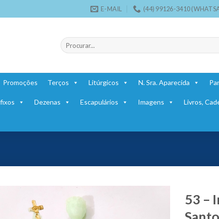
E-MAIL
(44) 99126-3410 (WHATS
Pesquisar
por:
Promoções
Terços
Litúrgicos
N. Sra. Aparecida
Par
fixos
Dezenas
Escapulários
Imagens
Livros, Cad
53 – 
Santo