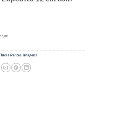
toque
Fluorescentes
,
Imagens