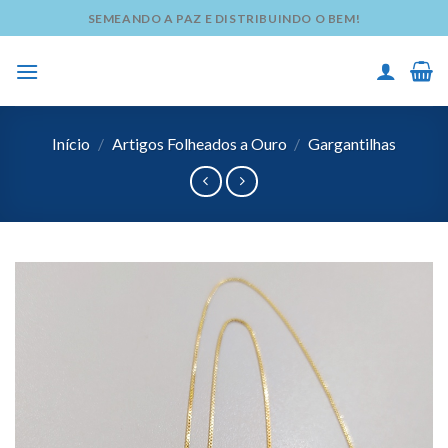
Skip
SEMEANDO A PAZ E DISTRIBUINDO O BEM!
to
content
Início
/
Artigos Folheados a Ouro
/
Gargantilhas