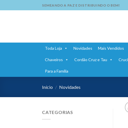
Skip
SEMEANDO A PAZ E DISTRIBUINDO O BEM!
to
content
Toda Loja
Novidades
Mais Vendidos
Chaveiros
Cordão Cruz e Tau
Cruci
Para a Família
Início
/
Novidades
CATEGORIAS