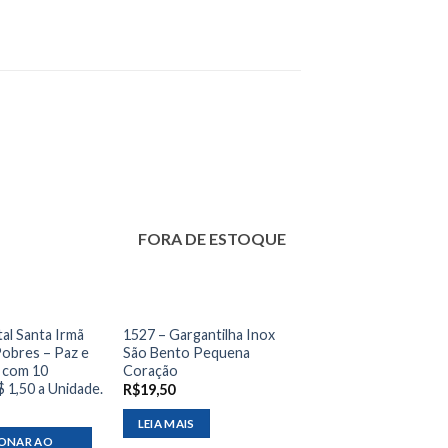
FORA DE ESTOQUE
al Santa Irmã
1527 – Gargantilha Inox
Pobres – Paz e
São Bento Pequena
 com 10
Coração
$ 1,50 a Unidade.
R$
19,50
LEIA MAIS
IONAR AO