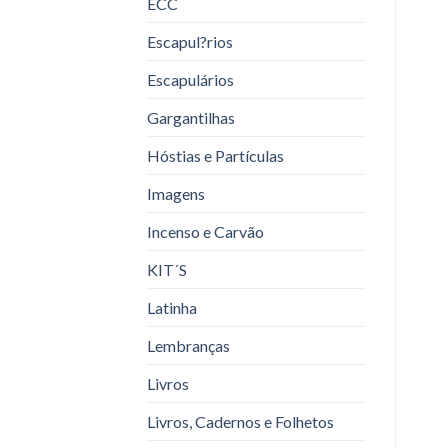
ECC
Escapul?rios
Escapulários
Gargantilhas
Hóstias e Partículas
Imagens
Incenso e Carvão
KIT´S
Latinha
Lembranças
Livros
Livros, Cadernos e Folhetos