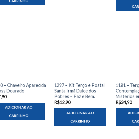
CARRINHO
CA
0 – Chaveiro Aparecida
1297 – Kit Terço e Postal
1181 – Ter
ass Dourado
Santa Irmã Dulce dos
Contempla
Pobres – Paz e Bem.
Mistérios 
7,90
R$
12,90
R$
34,90
ADICIONAR AO
ADICIONAR AO
ADIC
CARRINHO
CARRINHO
CA