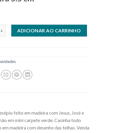
sépio mini casa de madeira 5.5 cm quantidade
ADICIONAR AO CARRINHO
ovidades
resépio feito em madeira com Jesus, José e
chão em mini carpete verde. Casinha todo
do em madeira com desenho das telhas. Venda