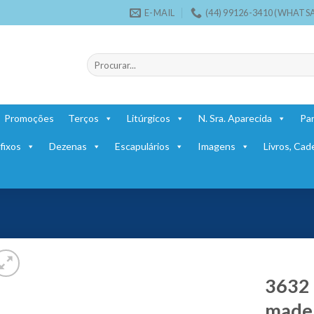
E-MAIL
(44) 99126-3410 (WHATS
Pesquisar
por:
Promoções
Terços
Litúrgicos
N. Sra. Aparecida
Par
fixos
Dezenas
Escapulários
Imagens
Livros, Cad
3632 
madei