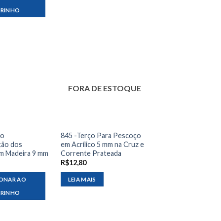
RRINHO
FORA DE ESTOQUE
ço
845 -Terço Para Pescoço
ção dos
em Acrílico 5 mm na Cruz e
em Madeira 9 mm
Corrente Prateada
R$
12,80
IONAR AO
LEIA MAIS
RRINHO