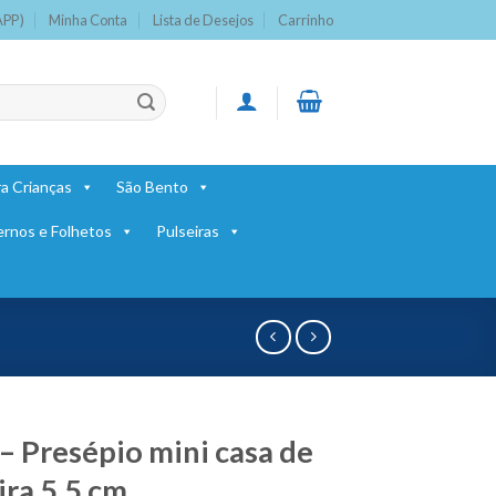
APP)
Minha Conta
Lista de Desejos
Carrinho
a Crianças
São Bento
ernos e Folhetos
Pulseiras
– Presépio mini casa de
ra 5.5 cm