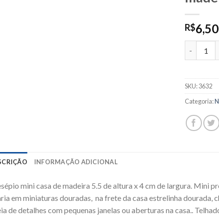
6,50
R$
3632 - Pre
SKU:
3632
Categoria:
N
SCRIÇÃO
INFORMAÇÃO ADICIONAL
sépio mini casa de madeira 5.5 de altura x 4 cm de largura. Mini p
ia em miniaturas douradas, na frete da casa estrelinha dourada, 
ia de detalhes com pequenas janelas ou aberturas na casa.. Telha