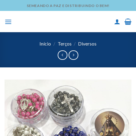
Skip
SEMEANDO A PAZ E DISTRIBUINDO O BEM!
to
content
Início
/
Terços
/
Diversos