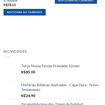
a Unidade.
ADICIONAR AO CARRINHO
R$
28,50
ADICIONAR AO CARRINHO
NOVIDADES
Terço Noiva Perola Prateado 10 mm
R$
85,00
Histórias Bíblicas Ilustradas - Capa Dura - Novo
Testamento
R$
24,90
Escapulário Inox dos Times de Futebol