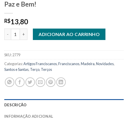
Paz e Bem!
13,80
R$
2779 - Terço de São Francisco de Assis. Paz e Bem! quantidade
ADICIONAR AO CARRINHO
SKU:
2779
Categorias:
Artigos Franciscanos
,
Franciscanos
,
Madeira
,
Novidades
,
Santos e Santas
,
Terço
,
Terços
DESCRIÇÃO
INFORMAÇÃO ADICIONAL