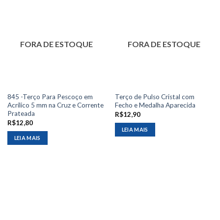
FORA DE ESTOQUE
FORA DE ESTOQUE
845 -Terço Para Pescoço em
Terço de Pulso Cristal com
Acrílico 5 mm na Cruz e Corrente
Fecho e Medalha Aparecida
Prateada
R$
12,90
R$
12,80
LEIA MAIS
LEIA MAIS