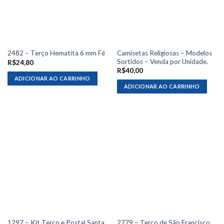
Camisetas Religiosas – Modelos
2482 – Terço Hematita 6 mm Fé
Sortidos – Venda por Unidade.
R$
24,80
R$
40,00
ADICIONAR AO CARRINHO
ADICIONAR AO CARRINHO
1297 – Kit Terço e Postal Santa
2779 – Terço de São Francisco