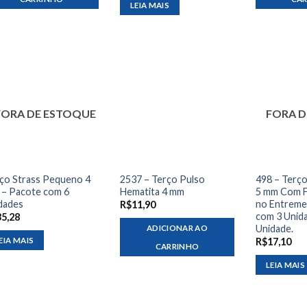
LEIA MAIS
FORA DE ESTOQUE
FORA D
ço Strass Pequeno 4
2537 – Terço Pulso
498 – Terço
– Pacote com 6
Hematita 4 mm
5 mm Com F
dades
no Entreme
R$
11,90
com 3 Unida
35,28
Unidade.
ADICIONAR AO
EIA MAIS
R$
17,10
CARRINHO
LEIA MAIS