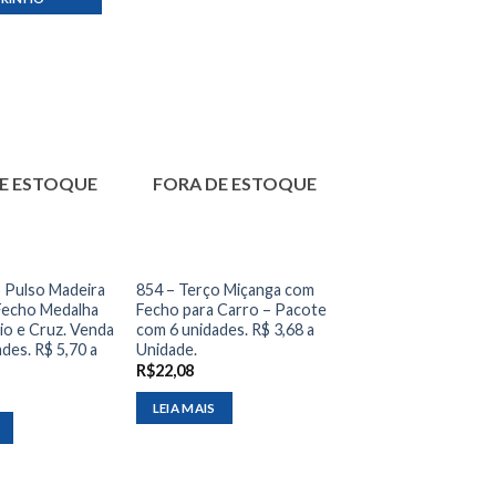
E ESTOQUE
FORA DE ESTOQUE
 Pulso Madeira
854 – Terço Miçanga com
echo Medalha
Fecho para Carro – Pacote
io e Cruz. Venda
com 6 unidades. R$ 3,68 a
des. R$ 5,70 a
Unidade.
R$
22,08
LEIA MAIS