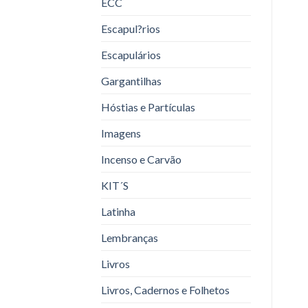
ECC
Escapul?rios
Escapulários
Gargantilhas
Hóstias e Partículas
Imagens
Incenso e Carvão
KIT´S
Latinha
Lembranças
Livros
Livros, Cadernos e Folhetos