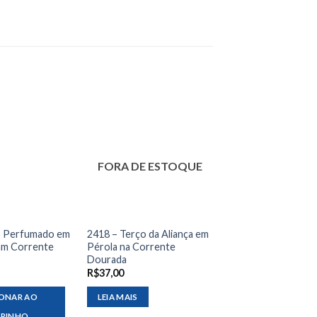
FORA DE ESTOQUE
o Perfumado em
2418 – Terço da Aliança em
mm Corrente
Pérola na Corrente
Dourada
R$
37,00
IONAR AO
LEIA MAIS
RRINHO