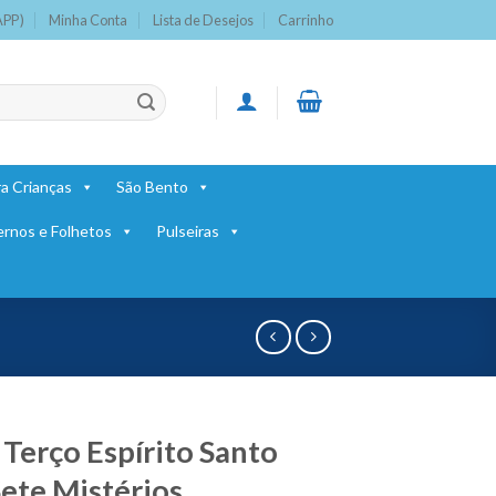
APP)
Minha Conta
Lista de Desejos
Carrinho
a Crianças
São Bento
ernos e Folhetos
Pulseiras
 Terço Espírito Santo
ete Mistérios