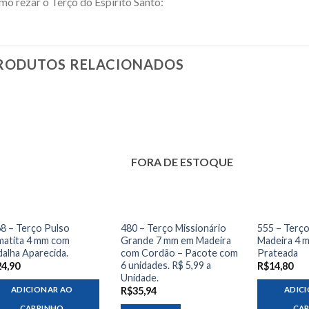
o rezar o Terço do Espírito Santo:
RODUTOS RELACIONADOS
FORA DE ESTOQUE
8 – Terço Pulso
480 – Terço Missionário
555 – Terç
atita 4 mm com
Grande 7 mm em Madeira
Madeira 4 
alha Aparecida.
com Cordão – Pacote com
Prateada
6 unidades. R$ 5,99 a
24,90
R$
14,80
Unidade.
ADICIONAR AO
ADIC
R$
35,94
CARRINHO
CA