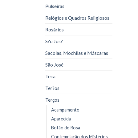
Pulseiras
Relógios e Quadros Religiosos
Rosários
S?o Jos?
Sacolas, Mochilas e Máscaras
São José
Teca
Ter?os
Terços
Acampamento
Aparecida
Botão de Rosa
Contemplação dos Mistérios