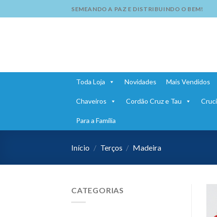
Skip
SEMEANDO A PAZ E DISTRIBUINDO O BEM!
to
content
Toda Loja
Novidades
Mais Vendidos
Chaveiros
Cordão Cruz e Tau
Cruci
Para a Família
Início
/
Terços
/
Madeira
CATEGORIAS