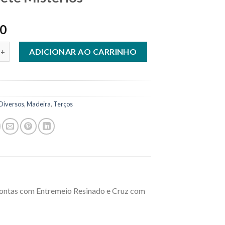
80
o Espírito Santo com Sete Mistérios quantidade
ADICIONAR AO CARRINHO
Diversos
,
Madeira
,
Terços
Contas com Entremeio Resinado e Cruz com