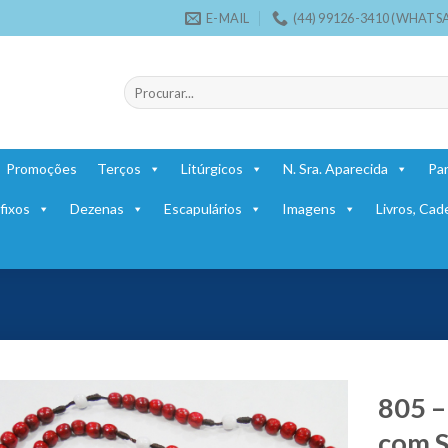
E-MAIL
(44) 99126-3410 (WHATS
Pesquisar
por:
Promoções
Terços
Litúrgicos
N. Sra. Aparecida
Par
fixos
Dezenas
Escapulários
Imagens
Livros, Cad
805 –
com S