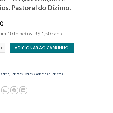
os. Pastoral do Dízimo.
00
om 10 folhetos. R$ 1,50 cada
a Católico em Oração - Terços, Orações e Bênçãos. Pastoral do D
ADICIONAR AO CARRINHO
Dízimo
,
Folhetos
,
Livros, Cadernos e Folhetos
,