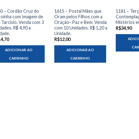
0 – Cordão Cruz do
1615 – Postal Mães que
1181 – Ter
oinha com Imagem de
Oram pelos Filhos com a
Contempla
 Tarcísio. Venda com 3
Oração- Paz e Bem. Venda
Mistérios 
dades. R$ 4,90 a
com 10 Unidades. R$ 1,20 a
R$
34,90
dade.
Unidade.
ADIC
14,70
R$
12,00
CA
ADICIONAR AO
ADICIONAR AO
CARRINHO
CARRINHO