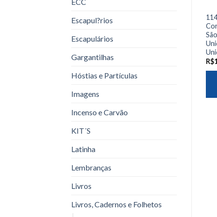
ECC
114
Escapul?rios
Cor
São
Escapulários
Uni
Uni
Gargantilhas
R$
Hóstias e Partículas
Imagens
Incenso e Carvão
KIT´S
Latinha
Lembranças
Livros
Livros, Cadernos e Folhetos