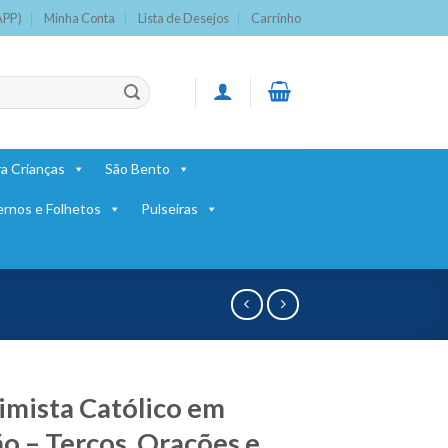
APP)
Minha Conta
Lista de Desejos
Carrinho
a Crianças
São Bento
ernos e Folhetos
Pulseiras
imista Católico em
o – Terços, Orações e