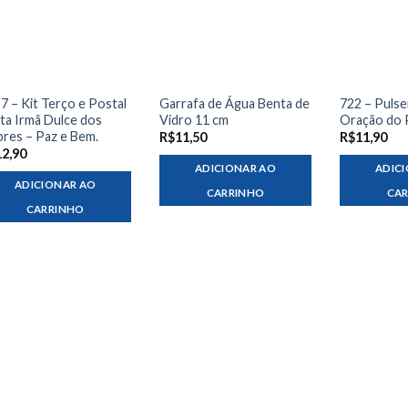
7 – Kit Terço e Postal
Garrafa de Água Benta de
722 – Pulse
ta Irmã Dulce dos
Vidro 11 cm
Oração do 
res – Paz e Bem.
R$
11,50
R$
11,90
12,90
ADICIONAR AO
ADIC
ADICIONAR AO
CARRINHO
CA
CARRINHO