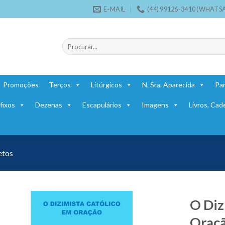
E-MAIL
(44) 99126-3410 (WHATS
Pesquisar
por:
Promoções
Terços
Litúrgicos
N. Sra. Aparecida
Par
fixos
Dezenas
Escapulários
Imagens
Livros, Cad
etos
O Diz
Oraçã