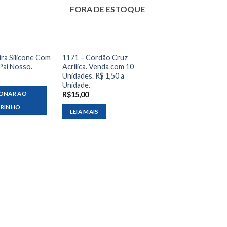
FORA DE ESTOQUE
ira Silicone Com
1171 – Cordão Cruz
Pai Nosso.
Acrílica. Venda com 10
Unidades. R$ 1,50 a
Unidade.
IONAR AO
R$
15,00
RRINHO
LEIA MAIS