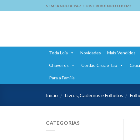
Skip
SEMEANDO A PAZ E DISTRIBUINDO O BEM!
to
content
Toda Loja
Novidades
Mais Vendidos
Chaveiros
Cordão Cruz e Tau
Cruci
Para a Família
Início
/
Livros, Cadernos e Folhetos
/
Folh
CATEGORIAS