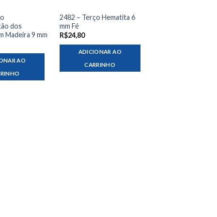
ço
2482 – Terço Hematita 6
ção dos
mm Fé
em Madeira 9 mm
R$
24,80
ADICIONAR AO
IONAR AO
CARRINHO
RRINHO