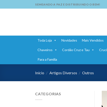
Skip
SEMEANDO A PAZ E DISTRIBUINDO O BEM!
to
content
Toda Loja
Novidades
Mais Vendidos
Chaveiros
Cordão Cruz e Tau
Cruci
Para a Família
Início
/
Artigos Diversos
/
Outros
CATEGORIAS