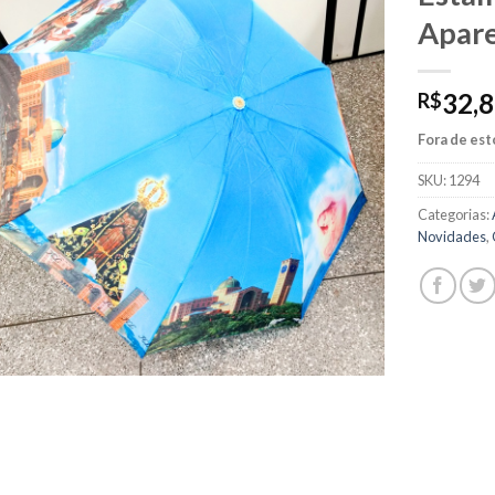
Apar
32,
R$
Fora de es
SKU:
1294
Categorias:
Novidades
,