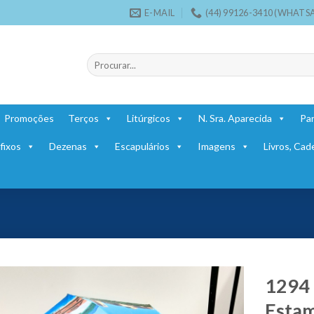
E-MAIL
(44) 99126-3410 (WHATS
Pesquisar
por:
Promoções
Terços
Litúrgicos
N. Sra. Aparecida
Par
fixos
Dezenas
Escapulários
Imagens
Livros, Cad
1294
Estam