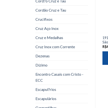
Cord?o Cruz e Tau
Cordão Cruz e Tau
Crucifixos
Cruz Aço Inox
Cruz e Medalhas
191
São
Cruz Inox com Corrente
R$
Dezenas
Dízimo
Encontro Casais com Cristo -
ECC
Escapul?rios
Escapulários
Gargantilhas