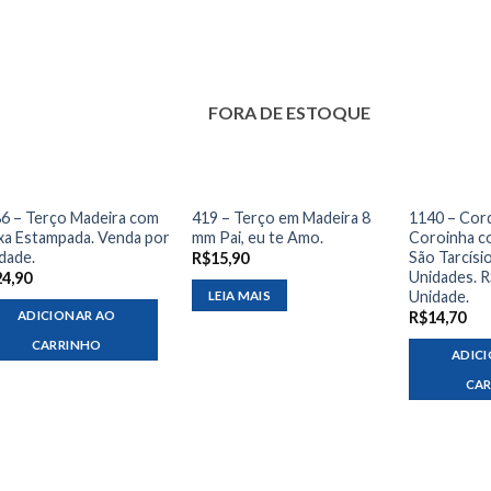
FORA DE ESTOQUE
6 – Terço Madeira com
419 – Terço em Madeira 8
1140 – Cor
xa Estampada. Venda por
mm Pai, eu te Amo.
Coroinha c
dade.
São Tarcísi
R$
15,90
Unidades. R
24,90
Unidade.
LEIA MAIS
ADICIONAR AO
R$
14,70
CARRINHO
ADIC
CA