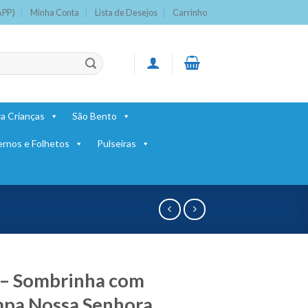
APP)
Minha Conta
Lista de Desejos
Carrinho
a Crianças
São Bento
ernos e Folhetos
Pulseiras
 – Sombrinha com
pa Nossa Senhora