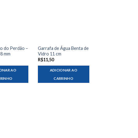
ço do Perdão –
Garrafa de Água Benta de
 8 mm
Vidro 11 cm
R$
11,50
IONAR AO
ADICIONAR AO
RRINHO
CARRINHO