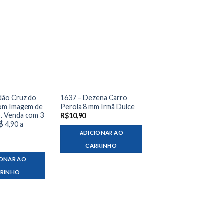
dão Cruz do
1637 – Dezena Carro
om Imagem de
Perola 8 mm Irmã Dulce
o. Venda com 3
R$
10,90
$ 4,90 a
ADICIONAR AO
CARRINHO
IONAR AO
RRINHO