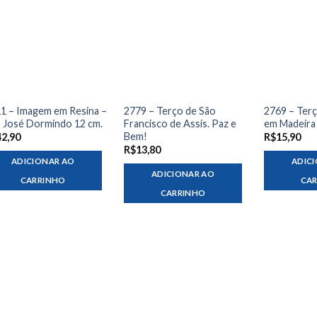
1 – Imagem em Resina –
2779 – Terço de São
2769 – Ter
 José Dormindo 12 cm.
Francisco de Assis. Paz e
em Madeira
Bem!
42,90
R$
15,90
R$
13,80
ADICIONAR AO
ADIC
ADICIONAR AO
CARRINHO
CA
CARRINHO