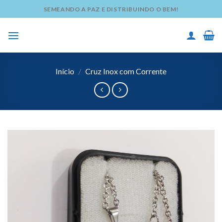
Skip
SEMEANDO A PAZ E DISTRIBUINDO O BEM!
to
content
Início
/
Cruz Inox com Corrente