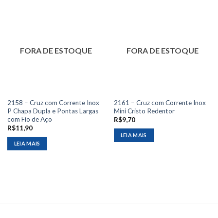
FORA DE ESTOQUE
FORA DE ESTOQUE
2158 – Cruz com Corrente Inox
2161 – Cruz com Corrente Inox
P Chapa Dupla e Pontas Largas
Mini Cristo Redentor
com Fio de Aço
R$
9,70
R$
11,90
LEIA MAIS
LEIA MAIS