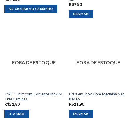
R$
9,50
ADICIONAR AO CARRINHO
LEIA MAIS
FORA DE ESTOQUE
FORA DE ESTOQUE
156 – Cruz com Corrente Inox M
Cruz em Inox Com Medalha São
Três Lâminas
Bento
R$
21,80
R$
21,90
LEIA MAIS
LEIA MAIS