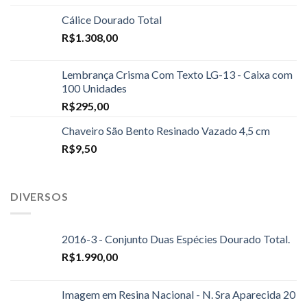
Cálice Dourado Total
R$
1.308,00
Lembrança Crisma Com Texto LG-13 - Caixa com
100 Unidades
R$
295,00
Chaveiro São Bento Resinado Vazado 4,5 cm
R$
9,50
DIVERSOS
2016-3 - Conjunto Duas Espécies Dourado Total.
R$
1.990,00
Imagem em Resina Nacional - N. Sra Aparecida 20