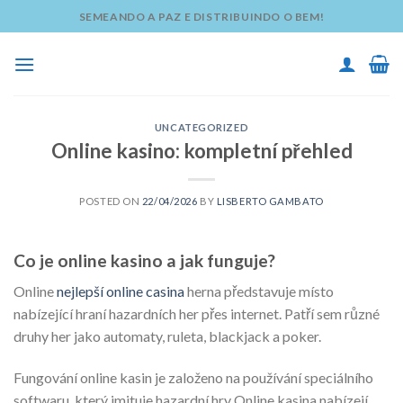
Skip
SEMEANDO A PAZ E DISTRIBUINDO O BEM!
to
content
UNCATEGORIZED
Online kasino: kompletní přehled
POSTED ON
22/04/2026
BY
LISBERTO GAMBATO
Co je online kasino a jak funguje?
Online
nejlepší online casina
herna představuje místo
nabízející hraní hazardních her přes internet. Patří sem různé
druhy her jako automaty, ruleta, blackjack a poker.
Fungování online kasin je založeno na používání speciálního
softwaru, který imituje hazardní hry Online kasina nabízejí