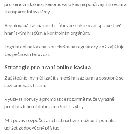
pro seriózní kasina. Renomovaná kasina používají šifrování a
transparentní systémy.
Regulovaná kasina musí průběžně dokazovat spravedlivé
hraní svým hráčům a kontrolním orgánům.
Legální online kasina jsou chráněna regulátory, což zajišťuje
bezpečnost i férovost.
Strategie pro hraní online kasina
Začátečníci by měli začít s menšími sázkami a postupně se
seznamovat s hrami.
Využívat bonusy a promoakce rozumně může výrazně
prodloužit herní dobu a možnosti výhry.
Mít pevný rozpočet a nehrát nad své možnosti pomáhá
udržet zodpovědný přístup.