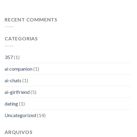
RECENT COMMENTS
CATEGORIAS
357
(1)
ai companion
(1)
ai-chats
(1)
ai-girlfriend
(5)
dating
(1)
Uncategorized
(14)
ARQUIVOS