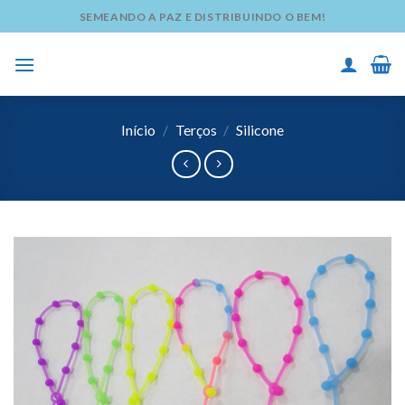
Skip
SEMEANDO A PAZ E DISTRIBUINDO O BEM!
to
content
Início
/
Terços
/
Silicone