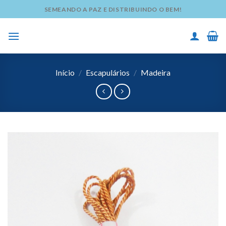
Skip
SEMEANDO A PAZ E DISTRIBUINDO O BEM!
to
content
Início
/
Escapulários
/
Madeira