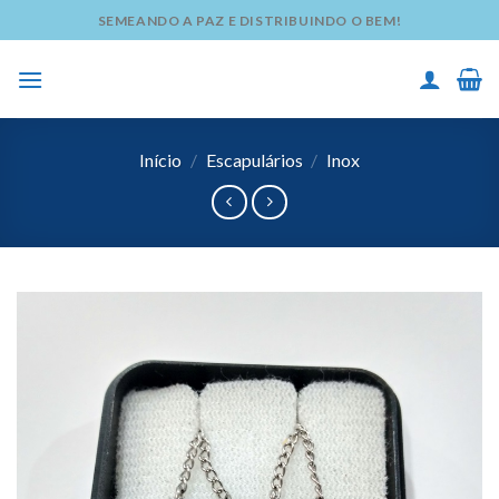
Skip
SEMEANDO A PAZ E DISTRIBUINDO O BEM!
to
content
Início
/
Escapulários
/
Inox