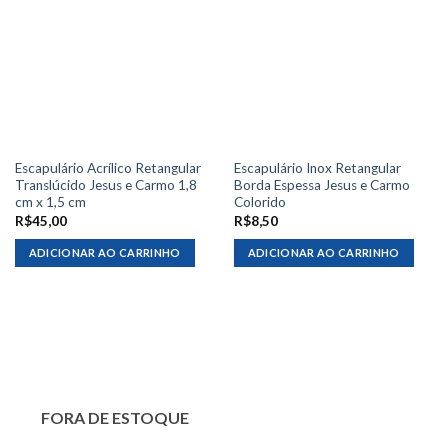
Escapulário Acrílico Retangular
Escapulário Inox Retangular
Translúcido Jesus e Carmo 1,8
Borda Espessa Jesus e Carmo
cm x 1,5 cm
Colorido
R$
45,00
R$
8,50
ADICIONAR AO CARRINHO
ADICIONAR AO CARRINHO
FORA DE ESTOQUE