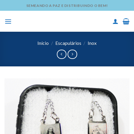
Skip
SEMEANDO A PAZ E DISTRIBUINDO O BEM!
to
content
Início
/
Escapulários
/
Inox