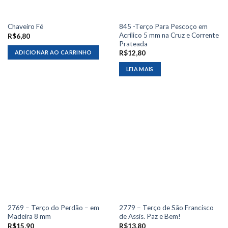
845 -Terço Para Pescoço em
Chaveiro Fé
Acrílico 5 mm na Cruz e Corrente
R$
6,80
Prateada
ADICIONAR AO CARRINHO
R$
12,80
LEIA MAIS
2769 – Terço do Perdão – em
2779 – Terço de São Francisco
Madeira 8 mm
de Assis. Paz e Bem!
R$
15,90
R$
13,80