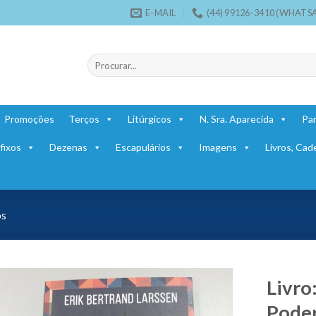
E-MAIL
(44) 99126-3410 (WHATS
Pesquisar
por:
Promoções
Terços
Litúrgicos
N. Sra. Aparecida
Par
fixos
Dezenas
Escapulários
Imagens
Livros, Cad
os
Livro
Poder