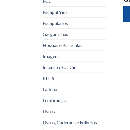
R$
ECC
Escapul?rios
Escapulários
Gargantilhas
Hóstias e Partículas
Imagens
Incenso e Carvão
KIT´S
Latinha
Lembranças
Livros
Livros, Cadernos e Folhetos