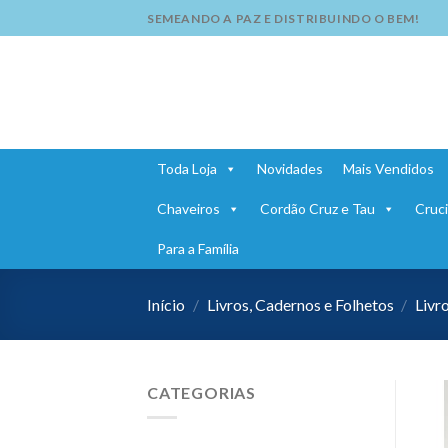
Skip
SEMEANDO A PAZ E DISTRIBUINDO O BEM!
to
content
Toda Loja
Novidades
Mais Vendidos
Chaveiros
Cordão Cruz e Tau
Cruci
Para a Família
Início
/
Livros, Cadernos e Folhetos
/
Livr
CATEGORIAS