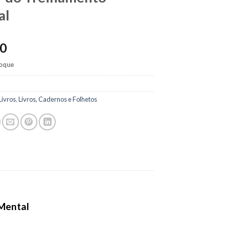
al
00
toque
Livros
,
Livros, Cadernos e Folhetos
 Mental