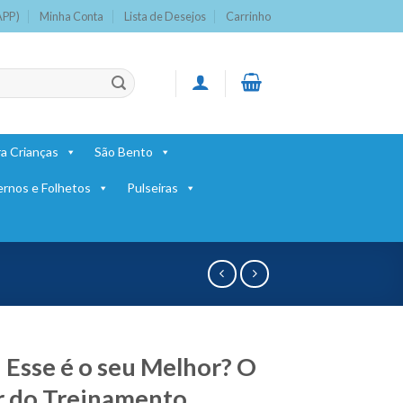
APP)
Minha Conta
Lista de Desejos
Carrinho
a Crianças
São Bento
ernos e Folhetos
Pulseiras
: Esse é o seu Melhor? O
 do Treinamento