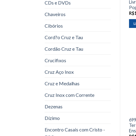
Liv
CDs e DVDs
Pop
R$
Chaveiros
L
Cibórios
Cord?o Cruz e Tau
Cordão Cruz e Tau
Crucifixos
Cruz Aço Inox
Cruz e Medalhas
Cruz Inox com Corrente
Dezenas
Dízimo
699
Ter
Encontro Casais com Cristo -
Ens