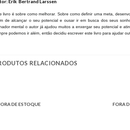
tor: Erik Bertrand Larssen
e livro é sobre como melhorar. Sobre como definir uma meta, desen
im de alcançar o seu potencial e ousar ir em busca dos seus sonh
inador mental o autor já ajudou muitos a enxergar seu potencial e ati
pre podemos ir além, então decidiu escrever este livro para ajudar ou
RODUTOS RELACIONADOS
FORA DE ESTOQUE
FORA D