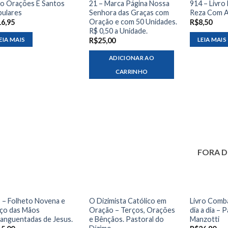
ro Orações E Santos
21 – Marca Página Nossa
914 – Livro
ulares
Senhora das Graças com
Reza Com A
Oração e com 50 Unidades.
16,95
R$
8,50
R$ 0,50 a Unidade.
EIA MAIS
LEIA MAIS
R$
25,00
ADICIONAR AO
CARRINHO
FORA D
 – Folheto Novena e
O Dizimista Católico em
Livro Comba
ço das Mãos
Oração – Terços, Orações
dia a dia – 
anguentadas de Jesus.
e Bênçãos. Pastoral do
Manzotti