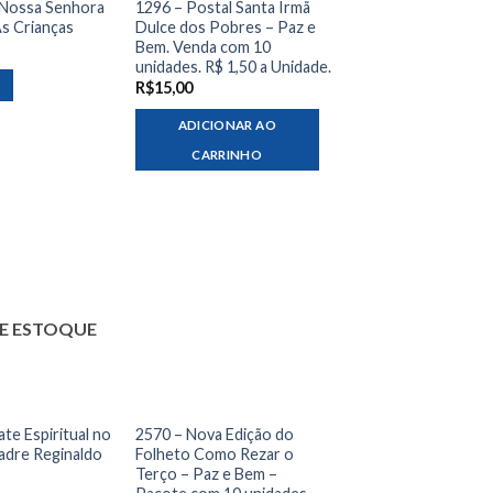
 Nossa Senhora
1296 – Postal Santa Irmã
s Crianças
Dulce dos Pobres – Paz e
Bem. Venda com 10
unidades. R$ 1,50 a Unidade.
R$
15,00
ADICIONAR AO
CARRINHO
E ESTOQUE
te Espiritual no
2570 – Nova Edição do
Padre Reginaldo
Folheto Como Rezar o
Terço – Paz e Bem –