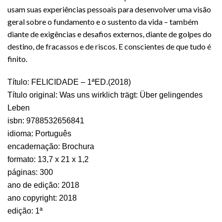
usam suas experiências pessoais para desenvolver uma visão
geral sobre o fundamento e o sustento da vida – também
diante de exigências e desafios externos, diante de golpes do
destino, de fracassos e de riscos. E conscientes de que tudo é
finito.
Título:
FELICIDADE – 1ªED.(2018)
Título original:
Was uns wirklich trägt: Über gelingendes
Leben
isbn:
9788532656841
idioma:
Português
encadernação:
Brochura
formato:
13,7 x 21 x 1,2
páginas:
300
ano de edição:
2018
ano copyright:
2018
edição:
1ª