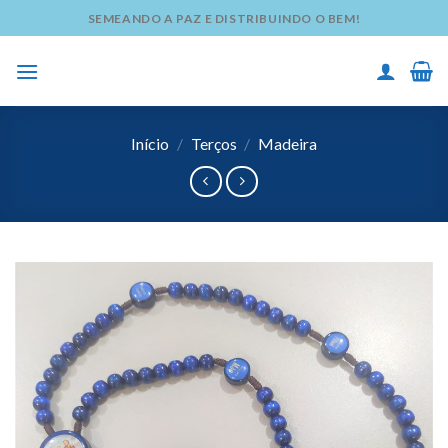
Skip
SEMEANDO A PAZ E DISTRIBUINDO O BEM!
to
content
Início
/
Terços
/
Madeira