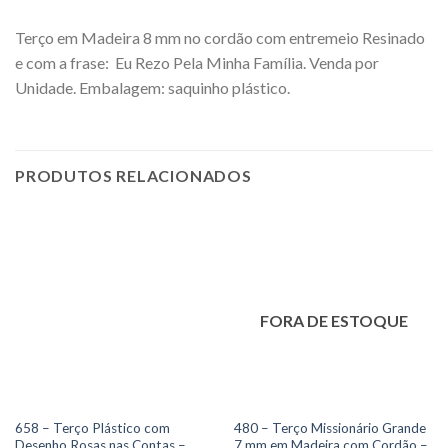
Terço em Madeira 8 mm no cordão com entremeio Resinado
e com a frase: Eu Rezo Pela Minha Família. Venda por
Unidade. Embalagem: saquinho plástico.
PRODUTOS RELACIONADOS
FORA DE ESTOQUE
658 – Terço Plástico com
480 – Terço Missionário Grande
Desenho Rosas nas Contas –
7 mm em Madeira com Cordão –