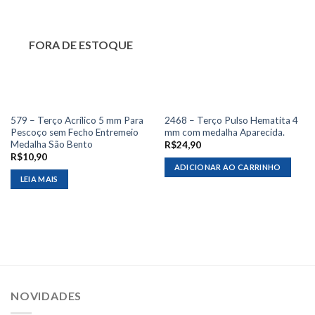
FORA DE ESTOQUE
579 – Terço Acrílico 5 mm Para
2468 – Terço Pulso Hematita 4
Pescoço sem Fecho Entremeio
mm com medalha Aparecida.
Medalha São Bento
R$
24,90
R$
10,90
ADICIONAR AO CARRINHO
LEIA MAIS
NOVIDADES