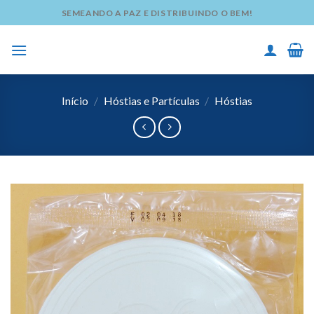
Skip
SEMEANDO A PAZ E DISTRIBUINDO O BEM!
to
content
Início
/
Hóstias e Partículas
/
Hóstias