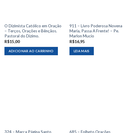
O Dizimista Católico em Oração
911 – Livro Poderosa Novena
– Terços, Orações e Bênçãos.
Maria, Passa A Frente! – Pe.
Pastoral do Dízimo.
Marlon Mucio
R$
15,00
R$
16,95
ADICIONAR AO CARRINHO
LEIA MAIS
324 – Marca Página Santo
685 – Folheto Orações