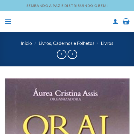
Skip
SEMEANDO A PAZ E DISTRIBUINDO O BEM!
to
content
Início
/
Livros, Cadernos e Folhetos
/
Livros