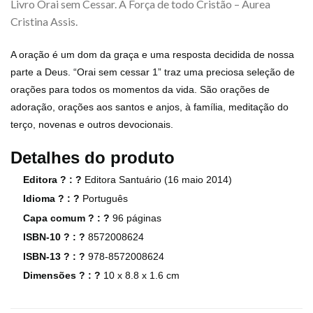
Livro Orai sem Cessar. A Força de todo Cristão – Aurea
Cristina Assis.
A oração é um dom da graça e uma resposta decidida de nossa
parte a Deus. “Orai sem cessar 1” traz uma preciosa seleção de
orações para todos os momentos da vida. São orações de
adoração, orações aos santos e anjos, à família, meditação do
terço, novenas e outros devocionais.
Detalhes do produto
Editora ? : ?
Editora Santuário (16 maio 2014)
Idioma ? : ?
Português
Capa comum ? : ?
96 páginas
ISBN-10 ? : ?
8572008624
ISBN-13 ? : ?
978-8572008624
Dimensões ? : ?
10 x 8.8 x 1.6 cm