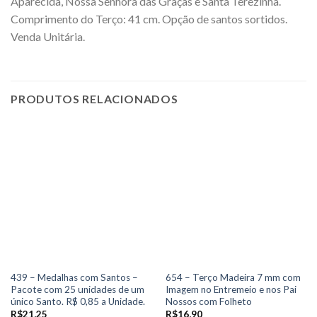
Aparecida, Nossa Senhora das Graças e Santa Terezinha.
Comprimento do Terço: 41 cm. Opção de santos sortidos.
Venda Unitária.
PRODUTOS RELACIONADOS
439 – Medalhas com Santos –
654 – Terço Madeira 7 mm com
Pacote com 25 unidades de um
Imagem no Entremeio e nos Pai
único Santo. R$ 0,85 a Unidade.
Nossos com Folheto
R$
21,25
R$
16,90