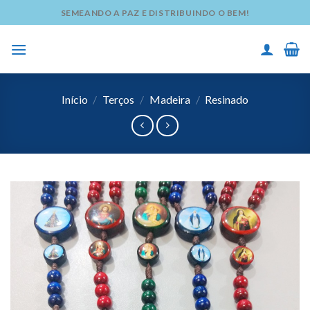
Skip
SEMEANDO A PAZ E DISTRIBUINDO O BEM!
to
content
Início
/
Terços
/
Madeira
/
Resinado