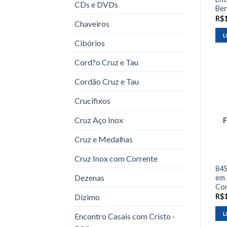
CDs e DVDs
Be
R$
Chaveiros
L
Cibórios
Cord?o Cruz e Tau
Cordão Cruz e Tau
Crucifixos
Cruz Aço Inox
Cruz e Medalhas
Cruz Inox com Corrente
845
Dezenas
em 
Cor
Dízimo
R$
L
Encontro Casais com Cristo -