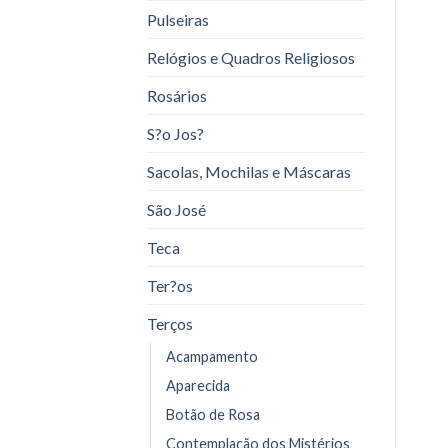
Pulseiras
Relógios e Quadros Religiosos
Rosários
S?o Jos?
Sacolas, Mochilas e Máscaras
São José
Teca
Ter?os
Terços
Acampamento
Aparecida
Botão de Rosa
Contemplação dos Mistérios