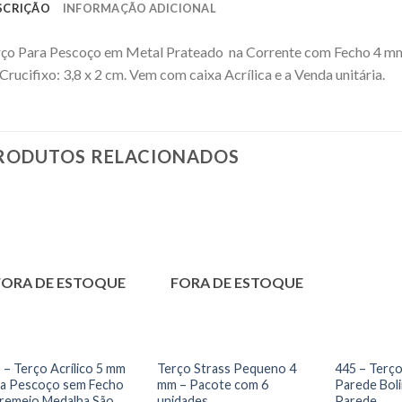
SCRIÇÃO
INFORMAÇÃO ADICIONAL
rço Para Pescoço em Metal Prateado na Corrente com Fecho 4 m
Crucifixo: 3,8 x 2 cm. Vem com caixa Acrílica e a Venda unitária.
RODUTOS RELACIONADOS
FORA DE ESTOQUE
FORA DE ESTOQUE
 – Terço Acrílico 5 mm
Terço Strass Pequeno 4
445 – Terç
a Pescoço sem Fecho
mm – Pacote com 6
Parede Bol
remeio Medalha São
unidades
Parede