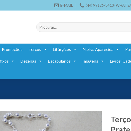
E-MAIL
(44) 99126-3410 (WHATS
Pesquisar
por:
Promoções
Terços
Litúrgicos
N. Sra. Aparecida
Par
fixos
Dezenas
Escapulários
Imagens
Livros, Cad
Terço
Prat