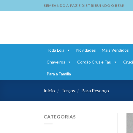
Skip
SEMEANDO A PAZ E DISTRIBUINDO O BEM!
to
content
Toda Loja
Novidades
Mais Vendidos
Chaveiros
Cordão Cruz e Tau
Cruci
Para a Família
Início
/
Terços
/
Para Pescoço
CATEGORIAS