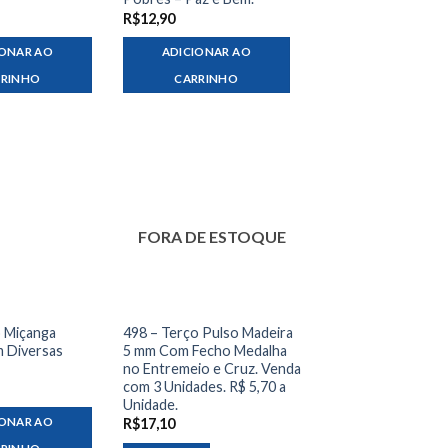
R$
12,90
IONAR AO
ADICIONAR AO
RRINHO
CARRINHO
FORA DE ESTOQUE
o Miçanga
498 – Terço Pulso Madeira
m Diversas
5 mm Com Fecho Medalha
no Entremeio e Cruz. Venda
com 3 Unidades. R$ 5,70 a
Unidade.
IONAR AO
R$
17,10