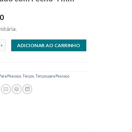
90
itária.
a Pescoço em Metal Prateado com Fecho 4 mm quantidade
ADICIONAR AO CARRINHO
Para Pescoço
,
Terços
,
Terços para Pescoço