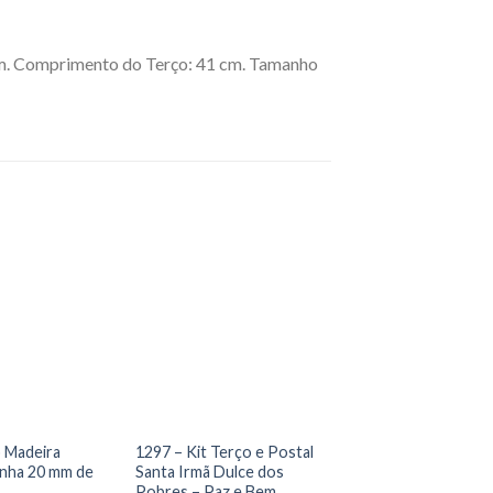
m. Comprimento do Terço: 41 cm. Tamanho
o Madeira
1297 – Kit Terço e Postal
inha 20 mm de
Santa Irmã Dulce dos
Pobres – Paz e Bem.