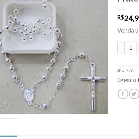
24,
R$
Venda un
Terço Par
SKU:
759
Categorias: