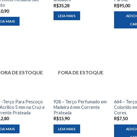
nto
R$
35,28
R$
95,00
10,90
LEIA MAIS
ADIC
EIA MAIS
CA
FORA DE ESTOQUE
FORA DE ESTOQUE
 -Terço Para Pescoço
928 – Terço Perfumado em
664 – Terç
Acrílico 5 mm na Cruz e
Madeira 6 mm Corrente
Colorido e
rente Prateada
Prateada
Cores.
12,80
R$
15,90
R$
7,50
EIA MAIS
LEIA MAIS
ADIC