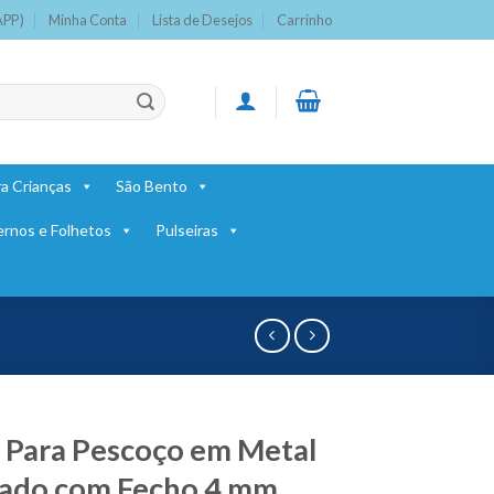
APP)
Minha Conta
Lista de Desejos
Carrinho
a Crianças
São Bento
ernos e Folhetos
Pulseiras
 Para Pescoço em Metal
eado com Fecho 4 mm