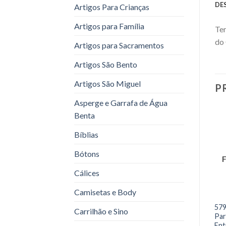
DE
Artigos Para Crianças
Artigos para Família
Te
do 
Artigos para Sacramentos
Artigos São Bento
Artigos São Miguel
P
Asperge e Garrafa de Água
Benta
Bíblias
Bótons
Cálices
Camisetas e Body
579
Carrilhão e Sino
Par
Ent