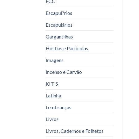
ECC
Escapul?rios
Escapulários
Gargantilhas
Hóstias e Partículas
Imagens
Incenso e Carvão
KIT´S
Latinha
Lembranças
Livros
Livros, Cadernos e Folhetos