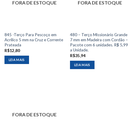
FORA DE ESTOQUE
FORA DE ESTOQUE
845 -Terço Para Pescoço em
480 – Terço Missionário Grande
Acrílico 5 mm na Cruz e Corrente
7 mm em Madeira com Cordão –
Prateada
Pacote com 6 unidades. R$ 5,99
a Unidade.
R$
12,80
R$
35,94
LEIA MAIS
LEIA MAIS
FORA DE ESTOQUE