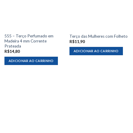
555 – Terço Perfumado em
Terço das Mulheres com Folheto
Madeira 4 mm Corrente
R$
11,90
Prateada
ADICIONAR AO CARRINHO
R$
14,80
ADICIONAR AO CARRINHO