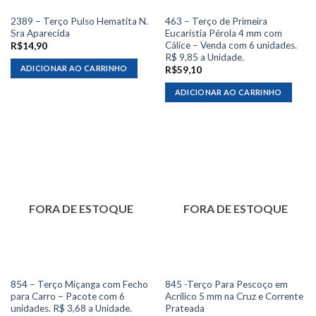
2389 – Terço Pulso Hematita N.
463 – Terço de Primeira
Sra Aparecida
Eucaristia Pérola 4 mm com
Cálice – Venda com 6 unidades.
R$
14,90
R$ 9,85 a Unidade.
ADICIONAR AO CARRINHO
R$
59,10
ADICIONAR AO CARRINHO
FORA DE ESTOQUE
FORA DE ESTOQUE
854 – Terço Miçanga com Fecho
845 -Terço Para Pescoço em
para Carro – Pacote com 6
Acrílico 5 mm na Cruz e Corrente
unidades. R$ 3,68 a Unidade.
Prateada