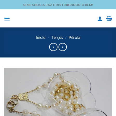
Skip
SEMEANDO A PAZ E DISTRIBUINDO O BEM!
to
content
Início
/
Terços
/
Pérola