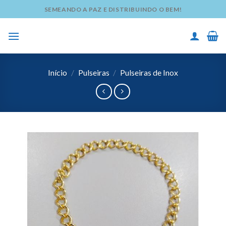
Skip
SEMEANDO A PAZ E DISTRIBUINDO O BEM!
to
content
Início
/
Pulseiras
/
Pulseiras de Inox