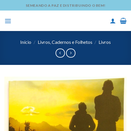
Skip
SEMEANDO A PAZ E DISTRIBUINDO O BEM!
to
content
Início
/
Livros, Cadernos e Folhetos
/
Livros