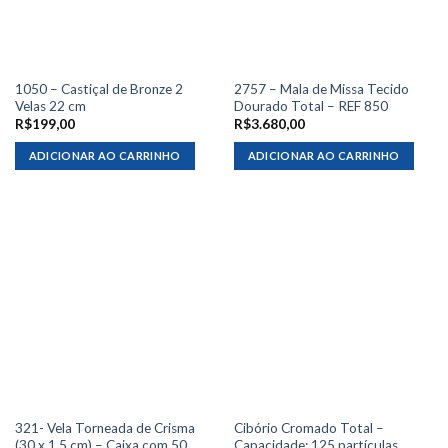
1050 – Castiçal de Bronze 2
2757 – Mala de Missa Tecido
Velas 22 cm
Dourado Total – REF 850
R$
199,00
R$
3.680,00
ADICIONAR AO CARRINHO
ADICIONAR AO CARRINHO
321- Vela Torneada de Crisma
Cibório Cromado Total –
(30 x 1,5 cm) – Caixa com 50
Capacidade: 125 partículas